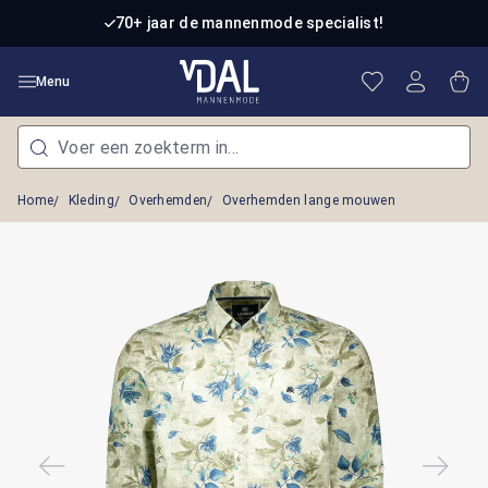
Ga naar de hoofdinhoud
70+ jaar de mannenmode specialist!
Je hebt 0 item
Win
Menu
Home
Kleding
Overhemden
Overhemden lange mouwen
Afbeeldingengalerij overslaan