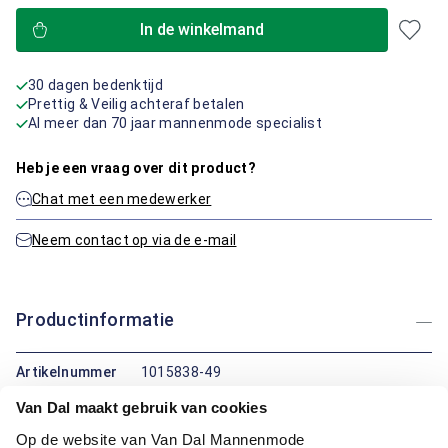
In de winkelmand
30 dagen bedenktijd
Prettig & Veilig achteraf betalen
Al meer dan 70 jaar mannenmode specialist
Heb je een vraag over dit product?
Chat met een medewerker
Neem contact op via de e-mail
Productinformatie
Artikelnummer
1015838-49
Kleur:
Groen Mix
Van Dal maakt gebruik van cookies
Materiaal:
97% Katoen / 3% Elastaan
Pasvorm:
Modern Fit
Op de website van Van Dal Mannenmode