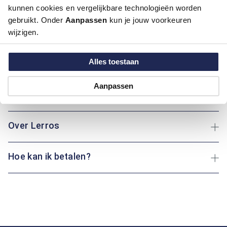
kunnen cookies en vergelijkbare technologieën worden
gebruikt. Onder
Aanpassen
kun je jouw voorkeuren
Dit overhemd van Lerros met lange mouwen combineert een
wijzigen.
modern fit pasvorm met een klassieke boord. De Groen Mix
kleur en het casual design maken het ideaal voor elke
gelegenheid. Of je nu naar kantoor gaat of een avondje uit
Alles toestaan
plant: dit kledingstuk biedt altijd comfort en stijl.
Aanpassen
Maatinformatie
Over Lerros
Hoe kan ik betalen?