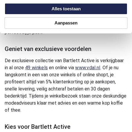
Active collectie is verkrijgbaar in maten M tot en met 4XL
Alles toestaan
en biedt een regular fit, ideaal voor extra bewegingsvrijheid.
Voor specifieke behoeften zijn er ook broeken beschikbaar
Aanpassen
in
kwartmaten
, zodat je altijd een pasvorm vindt die
perfect bij je past.
Geniet van exclusieve voordelen
De exclusieve collectie van Bartlett Active is verkrijgbaar
in al onze
49 winkels
en online via
www.vdal.nl
. Of je nu
langskomt in een van onze winkels of online shopt, je
profiteert altijd van 5% klantenkorting op je aankopen,
snelle levering, veilig achteraf betalen en 30 dagen
bedenktijd. Tijdens je winkelbezoek staan onze deskundige
modeadviseurs klaar met advies en een warme kop koffie
of thee.
Kies voor Bartlett Active