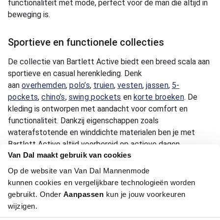
functionaliteit met mode, perfect voor de man die altijd in
beweging is.
Sportieve en functionele collecties
De collectie van Bartlett Active biedt een breed scala aan
sportieve en casual herenkleding. Denk
aan
overhemden
,
polo’s
,
truien
,
vesten
,
jassen
,
5-
pockets
,
chino’s
,
swing pockets
en
korte broeken
. De
kleding is ontworpen met aandacht voor comfort en
functionaliteit. Dankzij eigenschappen zoals
waterafstotende en winddichte materialen ben je met
Bartlett Active altijd voorbereid op actieve dagen,
Van Dal maakt gebruik van cookies
ongeacht het weer.
Op de website van Van Dal Mannenmode
Perfecte pasvorm voor elke man
kunnen cookies en vergelijkbare technologieën worden
gebruikt. Onder
Aanpassen
kun je jouw voorkeuren
Bij Van Dal mannenmode zorgen we ervoor dat elke man
wijzigen.
zich comfortabel en zelfverzekerd voelt. De Bartlett