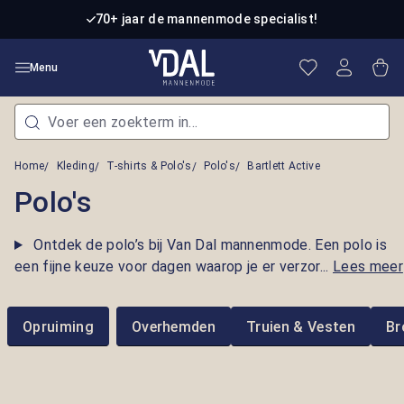
Ga naar de hoofdinhoud
70+ jaar de mannenmode specialist!
Je hebt 0 item
Win
Menu
Home
Kleding
T-shirts & Polo's
Polo's
Bartlett Active
Polo's
Ontdek de polo’s bij Van Dal mannenmode. Een polo is
een fijne keuze voor dagen waarop je er verzor...
Lees meer
Opruiming
Overhemden
Truien & Vesten
Br