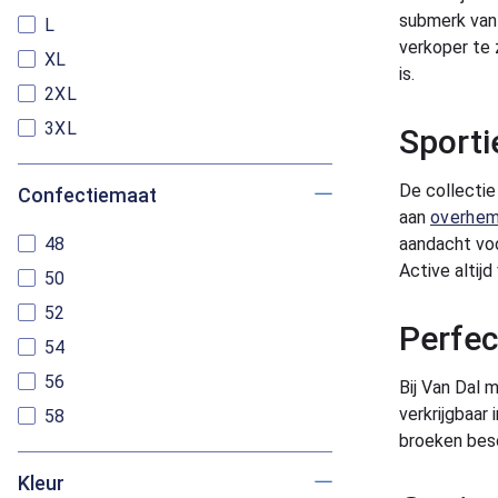
submerk va
L
verkoper te 
XL
is.
2XL
3XL
Sporti
De collectie
Confectiemaat
aan
overhe
48
aandacht voo
Active altij
50
52
Perfec
54
56
Bij Van Dal 
verkrijgbaar
58
broeken bes
Kleur