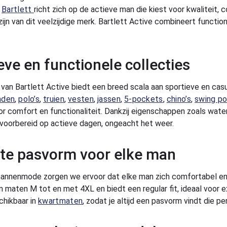
n
Bartlett
richt zich op de actieve man die kiest voor kwaliteit,
zijn van dit veelzijdige merk. Bartlett Active combineert functio
eve en functionele collecties
 van Bartlett Active biedt een breed scala aan sportieve en cas
mden
,
polo’s
,
truien
,
vesten
,
jassen
,
5-pockets
,
chino’s
,
swing p
r comfort en functionaliteit. Dankzij eigenschappen zoals wate
d voorbereid op actieve dagen, ongeacht het weer.
te pasvorm voor elke man
mannenmode zorgen we ervoor dat elke man zich comfortabel en z
 in maten M tot en met 4XL en biedt een regular fit, ideaal voor 
chikbaar in
kwartmaten
, zodat je altijd een pasvorm vindt die per