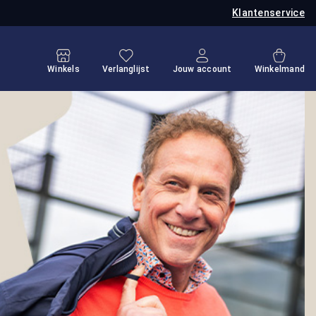
Klantenservice
Je hebt 0 items op je verlanglijstje
Winkel
Winkels
Verlanglijst
Jouw account
Winkelmand