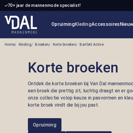
70+ jaar de mannenmode specialist!
 naar de hoofdinhoud
Ga naar de zoekopdracht
Ga naar de hoofdnavigatie
Opruiming
Kleding
Accessoires
Nieu
Home
Kleding
Broeken
Korte broeken
Bartlett Active
Korte broeken
Ontdek de korte broeken bij Van Dal mannenmod
een broek die prettig zit, luchtig draagt en er go
onze collectie volop keuze in pasvormen en kleu
korte broek vindt die bij jou past.
Opruiming