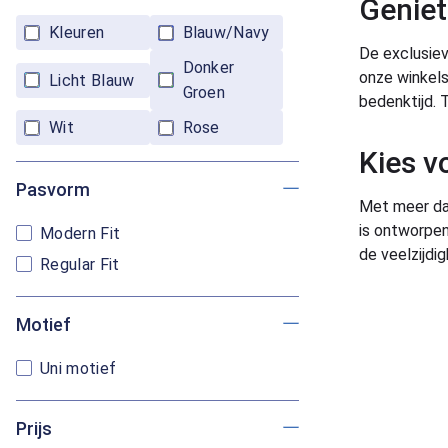
Geniet
Kleuren
Blauw/Navy
De exclusieve
Donker
onze winkels 
Licht Blauw
Groen
bedenktijd. 
Wit
Rose
Kies v
Pasvorm
Met meer dan
is ontworpen
Modern Fit
de veelzijdi
Regular Fit
Motief
Uni motief
Prijs