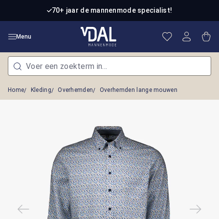
Ga naar de hoofdinhoud
70+ jaar de mannenmode specialist!
Je hebt 0 item
Win
Menu
Home
Kleding
Overhemden
Overhemden lange mouwen
Afbeeldingengalerij overslaan