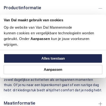
Productinformatie
Van Dal maakt gebruik van cookies
Artikelnummer
1016267-29
Kleur:
Blauw/Navy, Blauw Mix
Op de website van Van Dal Mannenmode
Materiaal:
100% Katoen
kunnen cookies en vergelijkbare technologieën worden
Pasvorm:
Casual Fit
gebruikt. Onder
Aanpassen
kun je jouw voorkeuren
Motief:
Grafisch motief
wijzigen.
Dit overhemd van Casa Moda combineert een button-down
Alles toestaan
boord met een grafisch patroon voor een unieke uitstraling.
Gemaakt van 100% katoen, biedt het een comfortabel
draaggevoel en ademend vermogen. De regular fit pasvorm
Aanpassen
zorgt voor een nette en ontspannen uitstraling. Ideaal voor
zowel dagelijkse activiteiten als ontspannen momenten
thuis. Of je nu naar een bijeenkomst gaat of een rustige dag
hebt: dit kledingstuk biedt altijd het comfort dat je nodig hebt.
Maatinformatie