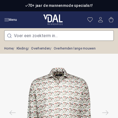
Ga naar de hoofdinhoud
70+ jaar de mannenmode specialist!
Je hebt 0 item
Win
Menu
Home
Kleding
Overhemden
Overhemden lange mouwen
Afbeeldingengalerij overslaan