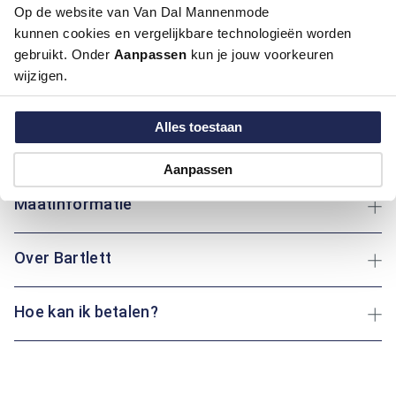
Op de website van Van Dal Mannenmode
kunnen cookies en vergelijkbare technologieën worden
Dit regular fit overhemd van Bartlett is een frisse en
gebruikt. Onder
Aanpassen
kun je jouw voorkeuren
karaktervolle keuze voor het najaar. De rood met groene
wijzigen.
kleurcombinatie en het all-over bladerenmotief geven het
overhemd een natuurlijke en levendige uitstraling. Dankzij de
klassieke boord oogt het overhemd verzorgd, terwijl het 100%
Alles toestaan
katoenen materiaal zorgt voor een prettig draagcomfort.
Ideaal voor een nette, maar ongedwongen look.
Aanpassen
Maatinformatie
Over Bartlett
Hoe kan ik betalen?