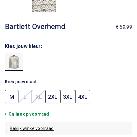
Bartlett Overhemd
€ 69,99
Kies jouw kleur:
Kies jouw maat
M
L
XL
2XL
3XL
4XL
(Deze optie is momenteel niet beschikbaar.)
(Deze optie is momenteel niet beschikbaar.)
Online op voorraad
Bekijk winkelvoorraad