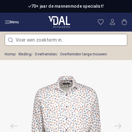
Ga naar de hoofdinhoud
70+ jaar de mannenmode specialist!
Je hebt 0 item
Win
Menu
Home
Kleding
Overhemden
Overhemden lange mouwen
Afbeeldingengalerij overslaan