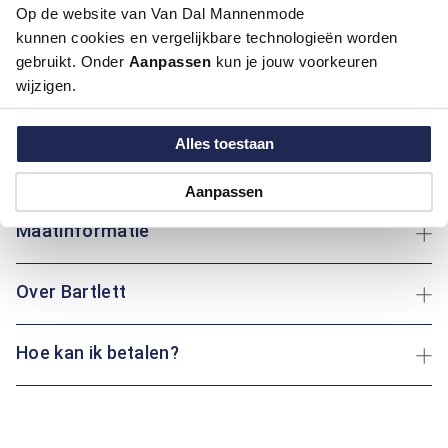
Op de website van Van Dal Mannenmode
kunnen cookies en vergelijkbare technologieën worden
Dit overhemd van Bartlett combineert een midden groene
gebruikt. Onder
Aanpassen
kun je jouw voorkeuren
kleur met een frisse uitstraling. Met lange mouwen, een
wijzigen.
button-down boord en knopen biedt het een regular fit
pasvorm die comfortabel aanvoelt. De multicolor print voegt
levendigheid toe aan elke dag. Of je nu naar kantoor gaat of
Alles toestaan
een weekendje weg plant: dit kledingstuk is altijd een goede
keuze.
Aanpassen
Maatinformatie
Over Bartlett
Hoe kan ik betalen?