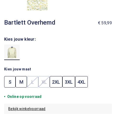
Bartlett Overhemd
€ 59,99
Kies jouw kleur:
Kies jouw maat
S
M
L
XL
2XL
3XL
4XL
(Deze optie is momenteel niet beschikbaar.)
(Deze optie is momenteel niet beschik
Online op voorraad
Bekijk winkelvoorraad