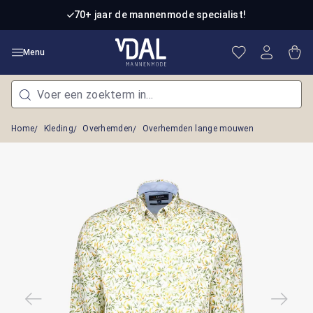
Ga naar de hoofdinhoud
70+ jaar de mannenmode specialist!
Je hebt 0 item
Win
Menu
Home
Kleding
Overhemden
Overhemden lange mouwen
Afbeeldingengalerij overslaan