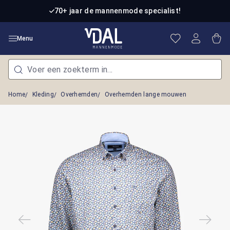
Ga naar de hoofdinhoud
70+ jaar de mannenmode specialist!
Je hebt 0 item
Win
Menu
Home
Kleding
Overhemden
Overhemden lange mouwen
Afbeeldingengalerij overslaan