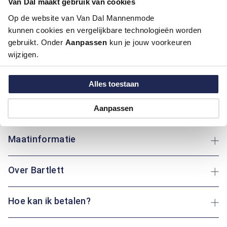
Van Dal maakt gebruik van cookies
Op de website van Van Dal Mannenmode
Ga voor een tijdloze uitstraling met dit groen gemixte
kunnen cookies en vergelijkbare technologieën worden
overhemd van Bartlett. Het blaadjesmotief geeft het geheel
gebruikt. Onder
Aanpassen
kun je jouw voorkeuren
een stijlvolle en verzorgde look, geschikt voor zowel alledaags
wijzigen.
gebruik als een nette gelegenheid. Dankzij de regular fit zit
het overhemd comfortabel zonder in te leveren op uitstraling.
Gemaakt van 100% katoen, voelt de stof zacht aan en is deze
Alles toestaan
ademend — ideaal voor elk seizoen. Het borstzakje biedt een
subtiel detail met een praktische functie. Een veelzijdig
Aanpassen
overhemd waarmee je eenvoudig goed voor de dag komt.
Maatinformatie
Over Bartlett
Hoe kan ik betalen?