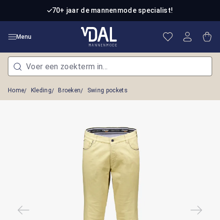
Ga naar de hoofdinhoud
70+ jaar de mannenmode specialist!
Je hebt 0 item
Win
Menu
Home
Kleding
Broeken
Swing pockets
Afbeeldingengalerij overslaan