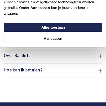
kunnen cookies en vergelijkbare technologieën worden
Artikelnummer
1016340-82
gebruikt. Onder
Aanpassen
kun je jouw voorkeuren
Kleur:
Donker Geel / Oker, Licht Geel
wijzigen.
Materiaal:
98% Katoen / 2% Elastaan
Pasvorm:
Regular Fit
Alles toestaan
Motief:
Uni motief
Aanpassen
Maatinformatie
Over Bartlett
Hoe kan ik betalen?