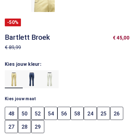
-50%
Bartlett Broek
€ 45,00
€ 89,99
Kies jouw kleur:
Kies jouw maat
48
50
52
54
56
58
24
25
26
27
28
29