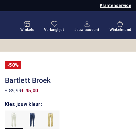
Klantenservice
Je hebt 0 items op je verlanglijstje
Winkel
Winkels
Verlanglijst
Jouw account
Winkelmand
-50%
Bartlett Broek
€ 89,99
€ 45,00
Kies jouw kleur: