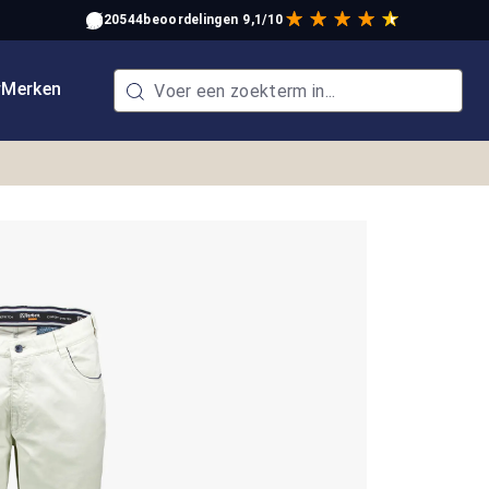
20544
beoordelingen
9,1/10
w
Merken