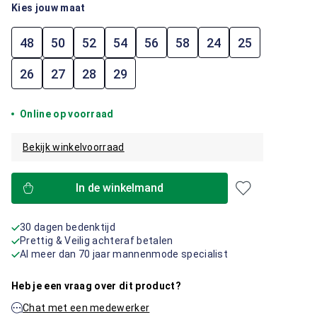
Kies jouw maat
48
50
52
54
56
58
24
25
26
27
28
29
Online op voorraad
Bekijk winkelvoorraad
In de winkelmand
30 dagen bedenktijd
Prettig & Veilig achteraf betalen
Al meer dan 70 jaar mannenmode specialist
Heb je een vraag over dit product?
Chat met een medewerker