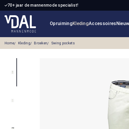
70+ jaar de mannenmode specialist!
 naar de hoofdinhoud
Ga naar de zoekopdracht
Ga naar de hoofdnavigatie
Opruiming
Kleding
Accessoires
Nieu
Home
Kleding
Broeken
Swing pockets
Afbeeldingengalerij overslaan