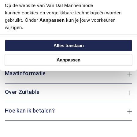
Op de website van Van Dal Mannenmode
Artikelnummer
1016404-21
kunnen cookies en vergelijkbare technologieën worden
Kleur:
Midden Blauw
gebruikt. Onder
Aanpassen
kun je jouw voorkeuren
Materiaal:
80% Polyester / 12% Viscose / 8%
wijzigen.
Elastaan, 80% Polyester / 14% Viscose /
6% Elastaan, 80% Polyester / 14% Viscose
/ 6% Elastaan
Alles toestaan
Pasvorm:
Regular Fit
Motief:
Uni motief
Aanpassen
Maatinformatie
Over Zuitable
Hoe kan ik betalen?