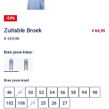
-50%
Zuitable Broek
€ 64,95
€ 129,90
Kies jouw kleur:
Kies jouw maat
46
48
50
52
54
56
58
94
98
(Deze optie is momenteel niet beschikbaar.)
102
106
24
25
26
27
(Deze optie is momenteel niet beschikbaar.