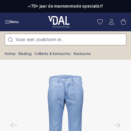
Ga naar de hoofdinhoud
70+ jaar de mannenmode specialist!
Je hebt 0 item
Win
Menu
Home
Kleding
Colberts & kostuums
Kostuums
Afbeeldingengalerij overslaan