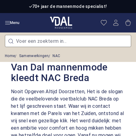
Ga naar de hoofdinhoud
70+ jaar de mannenmode specialist!
Je hebt 0 item
Win
Menu
Home
Samenwerkingen
NAC
Van Dal mannenmode
kleedt NAC Breda
Nooit Opgeven Altijd Doorzetten, Het is de slogan
die de veelbelovende voetbalclub NAC Breda op
het lijf geschreven staat. Waar wij in contact
kwamen met de Parels van het Zuiden, ontstond al
vrij snel een gezellige klik. Het werd duidelijk: met
een ambitie voor comfort en hoog mikken hebben
we hetzelfde doel voor ogen. Vanaf nu mogen wij