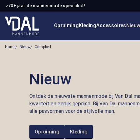
70+ jaar de mannenmode specialist!
 naar de hoofdinhoud
Ga naar de zoekopdracht
Ga naar de hoofdnavigatie
Opruiming
Kleding
Accessoires
Nieu
Home
Nieuw
Campbell
Nieuw
Ontdek de nieuwste mannenmode bij Van Dal ma
kwaliteit en eerlijk geprijsd. Bij Van Dal mannen
alle pasvormen voor de stijlvolle man.
Opruiming
Kleding