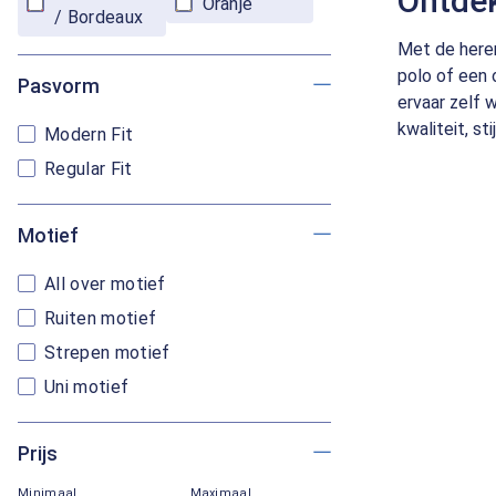
Ontdek
Oranje
/ Bordeaux
Met de heren
polo of een 
Pasvorm
ervaar zelf 
kwaliteit, st
Modern Fit
Regular Fit
Motief
All over motief
Ruiten motief
Strepen motief
Uni motief
Prijs
Minimaal
Maximaal