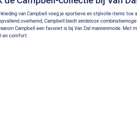
 de Campbell-collectie bij Van
kleding van Campbell voeg je sportieve en stijlvolle items toe aa
opvallend overhemd, Campbell biedt eindeloze combinatiemogeli
waarom Campbell een favoriet is bij Van Dal mannenmode. Met mee
ijl en comfort.