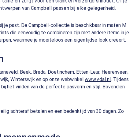
taille en zorgt voor een slank en verzorgd silhouet. Of je
 ontwerpen van Campbell passen bij elke gelegenheid.
j je past. De Campbell-collectie is beschikbaar in maten M
rints die eenvoudig te combineren zijn met andere items in je
erpen, waarmee je moeiteloos een eigentijdse look creëert.
n
l Barneveld, Beek, Breda, Doetinchem, Etten-Leur, Heerenveen,
lwijk, Winterswijk en op onze webwinkel
www.vdal.nl
. Tijdens
ij het vinden van de perfecte pasvorm en stijl. Bovendien
 veilig achteraf betalen en een bedenktijd van 30 dagen. Zo