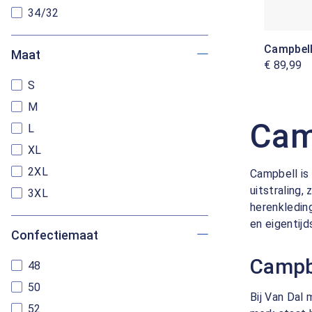
34/32
Campbel
Maat
€ 89,99
S
M
Cam
L
XL
2XL
Campbell is
uitstraling,
3XL
herenkledin
en eigentij
Confectiemaat
Campb
48
50
Bij Van Dal
52