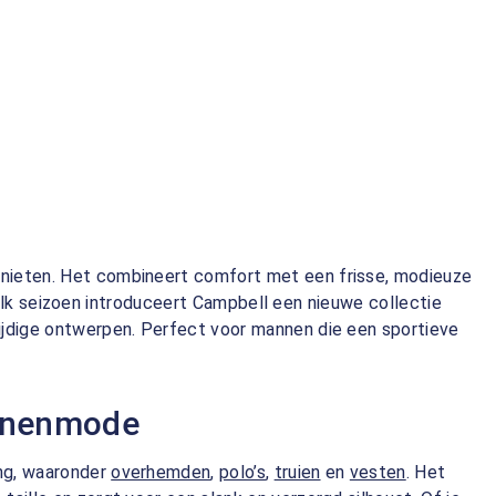
enieten. Het combineert comfort met een frisse, modieuze
ng. Elk seizoen introduceert Campbell een nieuwe collectie
zijdige ontwerpen. Perfect voor mannen die een sportieve
annenmode
ing, waaronder
overhemden
,
polo’s
,
truien
en
vesten
. Het