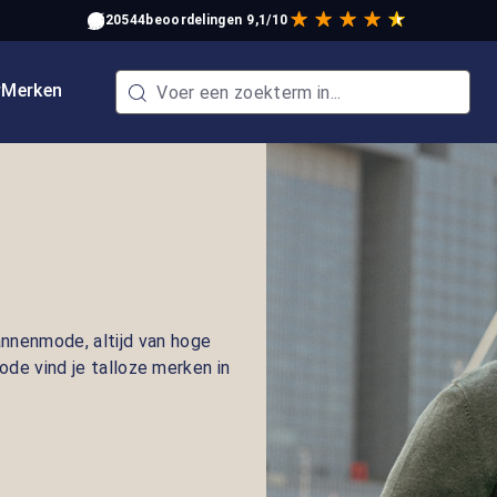
20544
beoordelingen
9,1/10
w
Merken
nnenmode, altijd van hoge
mode vind je talloze merken in