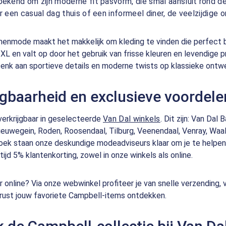
ekend om zijn moderne fit pasvorm, die smal aansluit rond de 
r een casual dag thuis of een informeel diner, de veelzijdige
enmode maakt het makkelijk om kleding te vinden die perfect bi
XL en valt op door het gebruik van frisse kleuren en levendige p
enk aan sportieve details en moderne twists op klassieke ontw
jgbaarheid en exclusieve voordele
verkrijgbaar in geselecteerde
Van Dal winkels
. Dit zijn: Van Da
ieuwegein, Roden, Roosendaal, Tilburg, Veenendaal, Venray, Waa
oek staan onze deskundige modeadviseurs klaar om je te helpen b
tijd 5% klantenkorting, zowel in onze winkels als online.
er online? Via onze webwinkel profiteer je van snelle verzending,
le rust jouw favoriete Campbell-items ontdekken.