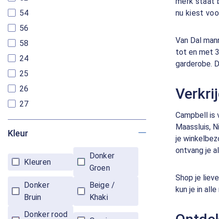
merk staat b
54
nu kiest voo
56
Van Dal mann
58
tot en met 3
24
garderobe. D
25
26
Verkri
27
Campbell is 
Maassluis, N
Kleur
je winkelbez
ontvang je al
Donker
Kleuren
Groen
Shop je liev
Donker
Beige /
kun je in al
Bruin
Khaki
Donker rood