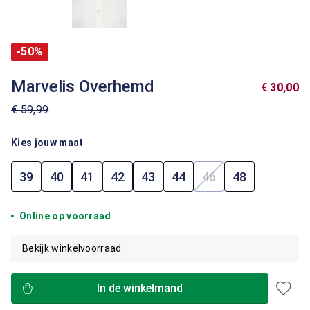
-50%
Marvelis Overhemd
€ 30,00
€ 59,99
Kies jouw maat
39
40
41
42
43
44
46
48
(Deze optie is mome
Online op voorraad
Bekijk winkelvoorraad
In de winkelmand