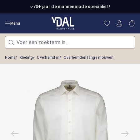
Ga naar de hoofdinhoud
70+ jaar de mannenmode specialist!
Je hebt 0 item
Win
Menu
Home
Kleding
Overhemden
Overhemden lange mouwen
Afbeeldingengalerij overslaan