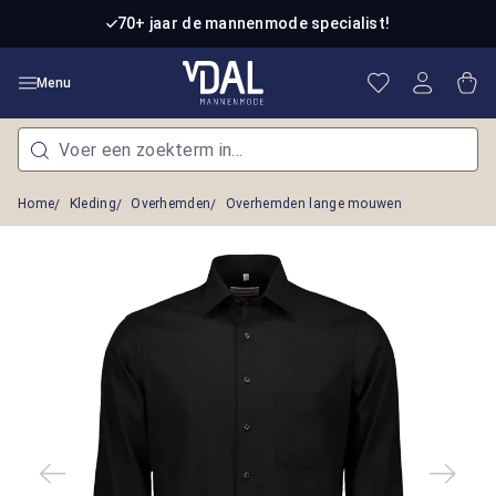
Ga naar de hoofdinhoud
70+ jaar de mannenmode specialist!
Je hebt 0 item
Win
Menu
Home
Kleding
Overhemden
Overhemden lange mouwen
Afbeeldingengalerij overslaan