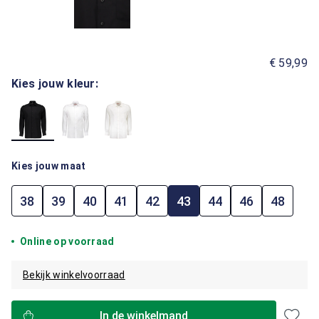
€ 59,99
Kies jouw kleur:
Kies jouw maat
38
39
40
41
42
43
44
46
48
Online op voorraad
Bekijk winkelvoorraad
In de winkelmand