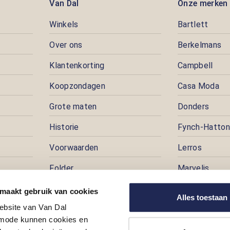
Van Dal
Onze merken
Winkels
Bartlett
Over ons
Berkelmans
Klantenkorting
Campbell
Koopzondagen
Casa Moda
Grote maten
Donders
Historie
Fynch-Hatton
Voorwaarden
Lerros
Folder
Marvelis
Pers
Pioneer
 maakt gebruik van cookies
Alles toestaan
ebsite van Van Dal
Prijspuzzel
ode kunnen cookies en
Vacatures