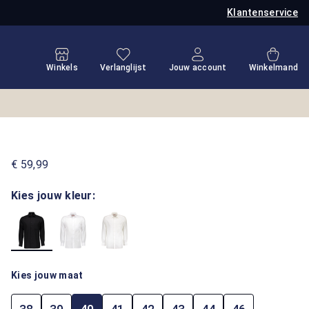
Klantenservice
Je hebt 0 items op je verlanglijstje
Winkel
Winkels
Verlanglijst
Jouw account
Winkelmand
€ 59,99
Kies jouw kleur:
Kies jouw maat