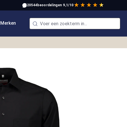
20544
beoordelingen
9,1/10
w
Merken