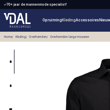
70+ jaar de mannenmode specialist!
 naar de hoofdinhoud
Ga naar de zoekopdracht
Ga naar de hoofdnavigatie
Opruiming
Kleding
Accessoires
Nieu
Home
Kleding
Overhemden
Overhemden lange mouwen
Afbeeldingengalerij overslaan