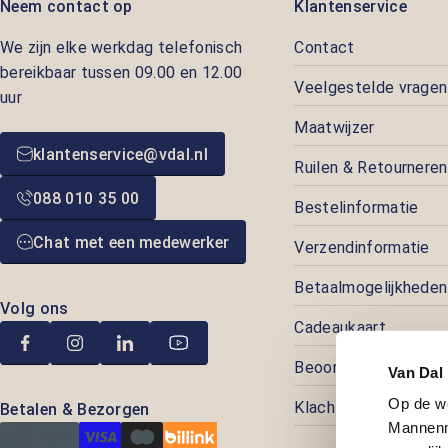
Neem contact op
Klantenservice
We zijn elke werkdag telefonisch
Contact
bereikbaar tussen 09.00 en 12.00
Veelgestelde vragen
uur
Maatwijzer
klantenservice@vdal.nl
Ruilen & Retourneren
088 010 35 00
Bestelinformatie
Chat met een medewerker
Verzendinformatie
Betaalmogelijkheden
Volg ons
Cadeaukaart
Beoordelingen
Van Dal
Op de w
Klachtenafhandeling
Betalen & Bezorgen
Mannenm