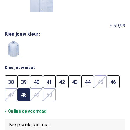
€ 59,99
Kies jouw kleur:
Kies jouw maat
38
39
40
41
42
43
44
45
46
(Deze optie i
47
48
49
50
(Deze optie is momenteel niet beschikbaar.)
(Deze optie is momenteel niet beschikbaar.)
(Deze optie is momenteel niet beschik
Online op voorraad
Bekijk winkelvoorraad