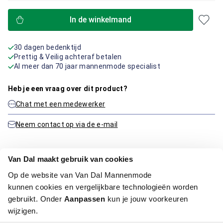
In de winkelmand
30 dagen bedenktijd
Prettig & Veilig achteraf betalen
Al meer dan 70 jaar mannenmode specialist
Heb je een vraag over dit product?
Chat met een medewerker
Neem contact op via de e-mail
Van Dal maakt gebruik van cookies
Productinformatie
Op de website van Van Dal Mannenmode
kunnen cookies en vergelijkbare technologieën worden
Artikelnummer
1000077-22-48
gebruikt. Onder
Aanpassen
kun je jouw voorkeuren
Kleur:
Licht Blauw
wijzigen.