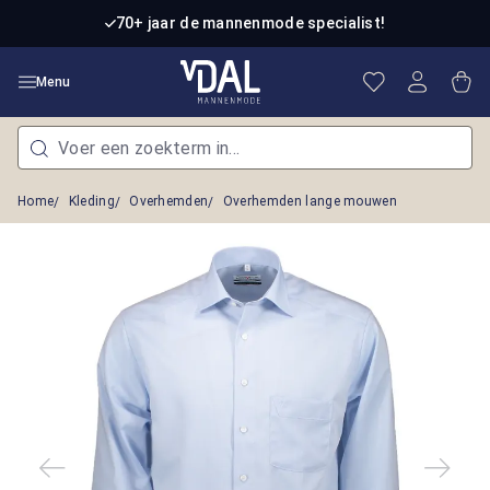
Ga naar de hoofdinhoud
70+ jaar de mannenmode specialist!
Je hebt 0 item
Win
Menu
Home
Kleding
Overhemden
Overhemden lange mouwen
Afbeeldingengalerij overslaan