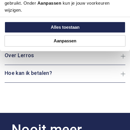
Kleur:
Donker Geel - Oker, Geel
gebruikt. Onder
Aanpassen
kun je jouw voorkeuren
Materiaal:
100% Katoen
wijzigen.
Pasvorm:
Modern Fit
Motief:
Uni motief
Alles toestaan
Maatinformatie
Aanpassen
Over Lerros
Hoe kan ik betalen?
Nooit meer