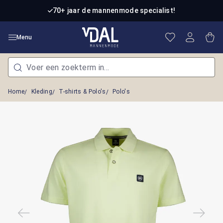
Ga naar de hoofdinhoud
70+ jaar de mannenmode specialist!
Je hebt 0 item
Win
Menu
Home
Kleding
T-shirts & Polo's
Polo's
Afbeeldingengalerij overslaan