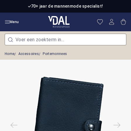
Ga naar de hoofdinhoud
70+ jaar de mannenmode specialist!
Je hebt 0 item
Win
Menu
Home
Accessoires
Portemonnees
Afbeeldingengalerij overslaan