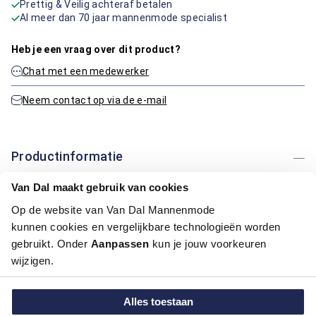
Prettig & Veilig achteraf betalen
Al meer dan 70 jaar mannenmode specialist
Heb je een vraag over dit product?
Chat met een medewerker
Neem contact op via de e-mail
Productinformatie
Van Dal maakt gebruik van cookies
Artikelnummer
1014846-10
Kleur:
Zwart
Op de website van Van Dal Mannenmode
kunnen cookies en vergelijkbare technologieën worden
gebruikt. Onder
Aanpassen
kun je jouw voorkeuren
Maatinformatie
wijzigen.
Over Hide & Stitches
Alles toestaan