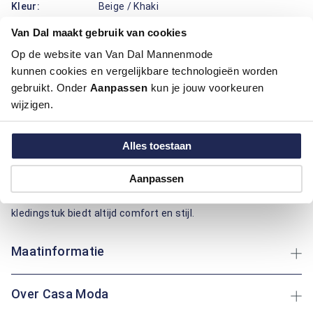
Kleur:
Beige / Khaki
Materiaal:
100% Katoen
Van Dal maakt gebruik van cookies
Pasvorm:
Comfort Fit
Motief:
Uni motief
Op de website van Van Dal Mannenmode
kunnen cookies en vergelijkbare technologieën worden
gebruikt. Onder
Aanpassen
kun je jouw voorkeuren
Deze trui van Casa Moda biedt een regular fit pasvorm met
wijzigen.
een opstaande boord voor extra comfort. Gemaakt van
katoen, biedt het een ademend en zacht gevoel, ideaal voor
dagelijks gebruik. Het effen motief zorgt voor een tijdloze
Alles toestaan
uitstraling, waardoor het gemakkelijk te combineren is met
andere kledingstukken. Het katoen zorgt voor een
Aanpassen
aangenaam draagcomfort en is onderhoudsvriendelijk. Of je
nu een wandeling maakt of ontspannen thuis bent: dit
kledingstuk biedt altijd comfort en stijl.
Maatinformatie
Over Casa Moda