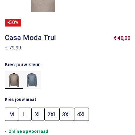
-50%
Casa Moda Trui
€ 40,00
€ 79,99
Kies jouw kleur:
Kies jouw maat
M
L
XL
2XL
3XL
4XL
Online op voorraad