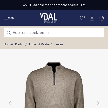
Ga naar de hoofdinhoud
70+ jaar de mannenmode specialist!
Je hebt 0 item
Win
Menu
Home
Kleding
Truien & Vesten
Truien
Afbeeldingengalerij overslaan