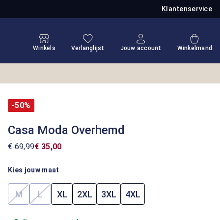
Klantenservice
Je hebt 0 items op je verlanglijstje
Winkel
Winkels
Verlanglijst
Jouw account
Winkelmand
-50%
Casa Moda Overhemd
€ 69,99
€ 35,00
Kies jouw maat
M
L
XL
2XL
3XL
4XL
(Deze optie is momenteel niet beschikbaar.)
(Deze optie is momenteel niet beschikbaar.)