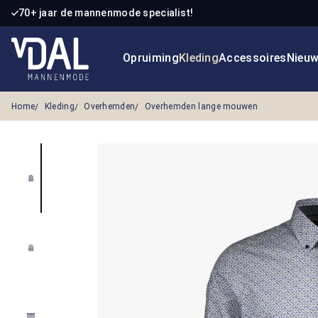
70+ jaar de mannenmode specialist!
 naar de hoofdinhoud
Ga naar de zoekopdracht
Ga naar de hoofdnavigatie
Opruiming
Kleding
Accessoires
Nieu
Home
Kleding
Overhemden
Overhemden lange mouwen
Afbeeldingengalerij overslaan