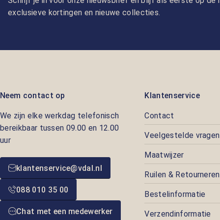
Schrijf je in voor onze nieuwsbrief en blijf als eerste op d
exclusieve kortingen en nieuwe collecties.
Neem contact op
Klantenservice
We zijn elke werkdag telefonisch
Contact
bereikbaar tussen 09.00 en 12.00
Veelgestelde vragen
uur
Maatwijzer
klantenservice@vdal.nl
Ruilen & Retourneren
088 010 35 00
Bestelinformatie
Chat met een medewerker
Verzendinformatie