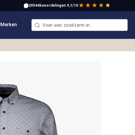
20544
beoordelingen
9,1/10
w
Merken