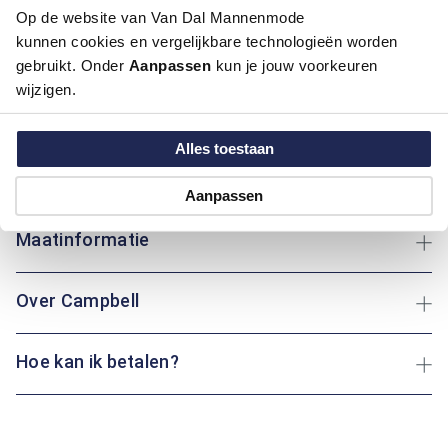
Op de website van Van Dal Mannenmode
Deze trui van Campbell biedt een regular fit pasvorm met een
kunnen cookies en vergelijkbare technologieën worden
laag opstaande boord, ideaal voor dagelijks comfort. Gemaakt
gebruikt. Onder
Aanpassen
kun je jouw voorkeuren
van katoen, polyamide en elastaan, biedt deze trui een
wijzigen.
perfecte balans tussen zachtheid, flexibiliteit en
duurzaamheid. De combinatie van materialen zorgt voor een
comfortabele en ademende ervaring, ideaal voor elk seizoen.
Alles toestaan
Of je nu een wandeling maakt of thuis ontspant: deze trui
houdt je altijd heerlijk warm.
Aanpassen
Maatinformatie
Over Campbell
Hoe kan ik betalen?