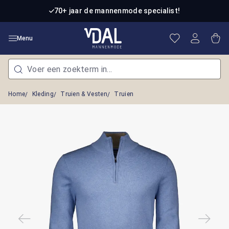
Ga naar de hoofdinhoud
70+ jaar de mannenmode specialist!
Je hebt 0 item
Win
Menu
Home
Kleding
Truien & Vesten
Truien
Afbeeldingengalerij overslaan