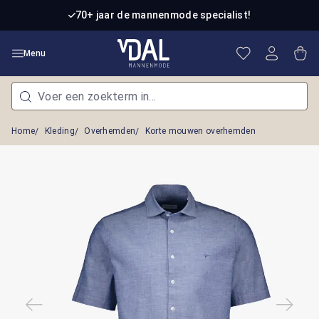
Ga naar de hoofdinhoud
70+ jaar de mannenmode specialist!
Je hebt 0 item
Win
Menu
Home
Kleding
Overhemden
Korte mouwen overhemden
Afbeeldingengalerij overslaan