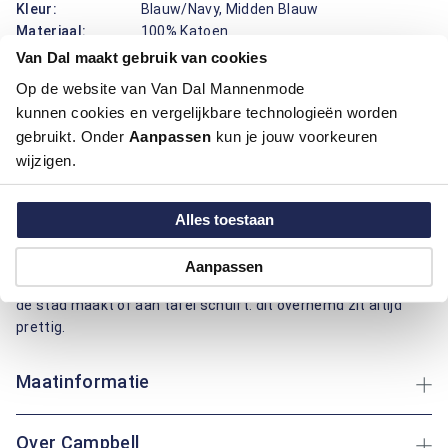
Kleur:
Blauw/Navy, Midden Blauw
Materiaal:
100% Katoen
Pasvorm:
Regular Fit
Van Dal maakt gebruik van cookies
Motief:
Uni motief
Op de website van Van Dal Mannenmode
kunnen cookies en vergelijkbare technologieën worden
Dit overhemd korte mouw van Campbell draagt prettig en
gebruikt. Onder
Aanpassen
kun je jouw voorkeuren
oogt verzorgd. De klassieke boord, de knoopsluiting en de
wijzigen.
effen print zorgen voor een rustige uitstraling die makkelijk
combineert. Regular fit pasvorm geeft fijne bewegingsruimte
en valt netjes langs het lichaam. Katoen voelt zacht aan,
Alles toestaan
ademt goed en neemt vocht op, zodat je fris blijft op warme
dagen. De gladde stof en stevige afwerking maken dit
Aanpassen
overhemd geschikt voor vaak dragen. Of je nu een rondje door
de stad maakt of aan tafel schuift: dit overhemd zit altijd
prettig.
Maatinformatie
Over Campbell