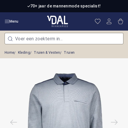
Ga naar de hoofdinhoud
70+ jaar de mannenmode specialist!
Je hebt 0 item
Win
Menu
Home
Kleding
Truien & Vesten
Truien
Afbeeldingengalerij overslaan