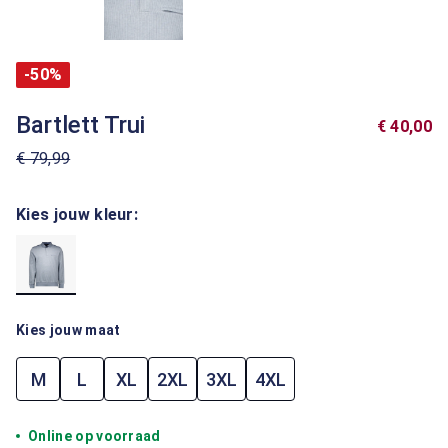
-50%
Bartlett Trui
€ 40,00
€ 79,99
Kies jouw kleur:
Kies jouw maat
M
L
XL
2XL
3XL
4XL
Online op voorraad