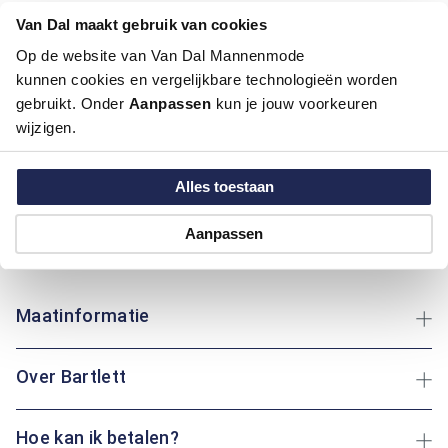
Kleur:
Blauw/Navy, Midden Blauw
Van Dal maakt gebruik van cookies
Materiaal:
60% Katoen / 40% Polyester
Pasvorm:
Regular Fit
Op de website van Van Dal Mannenmode
Motief:
Uni motief
kunnen cookies en vergelijkbare technologieën worden
gebruikt. Onder
Aanpassen
kun je jouw voorkeuren
wijzigen.
Deze trui van Bartlett met polokraag biedt een regular fit
pasvorm, ideaal voor dagelijks gebruik. Gemaakt van katoen
en polyester, biedt het comfort en duurzaamheid. Het effen
Alles toestaan
design zorgt voor een tijdloze uitstraling. Katoen voelt zacht
aan op de huid, terwijl polyester zorgt voor vormbehoud en
Aanpassen
minder kreuken. Of je nu een wandeling maakt of thuis
ontspant: deze trui houdt je comfortabel en stijlvol.
Maatinformatie
Over Bartlett
Hoe kan ik betalen?