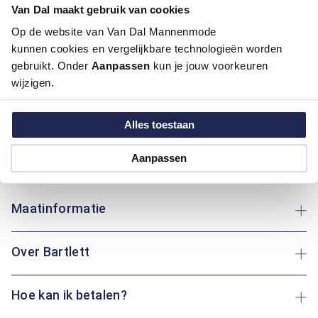
Kleur:
Blauw/Navy
Van Dal maakt gebruik van cookies
Materiaal:
100% Katoen
Op de website van Van Dal Mannenmode
Pasvorm:
Regular Fit
kunnen cookies en vergelijkbare technologieën worden
Motief:
Uni motief
gebruikt. Onder
Aanpassen
kun je jouw voorkeuren
wijzigen.
Deze trui van Bartlett heeft een V-hals en een regular fit
pasvorm, wat zorgt voor een comfortabele en veelzijdige
uitstraling. Gemaakt van katoen, biedt deze trui een
Alles toestaan
aangenaam draagcomfort en ademend vermogen. Of je nu
een wandeling maakt of thuis ontspant: deze trui houdt je
Aanpassen
altijd comfortabel en warm.
Maatinformatie
Over Bartlett
Hoe kan ik betalen?