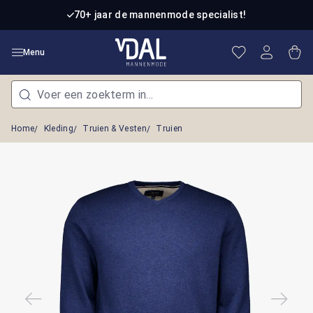
Ga naar de hoofdinhoud
70+ jaar de mannenmode specialist!
Je hebt 0 item
Win
Menu
Home
Kleding
Truien & Vesten
Truien
Afbeeldingengalerij overslaan