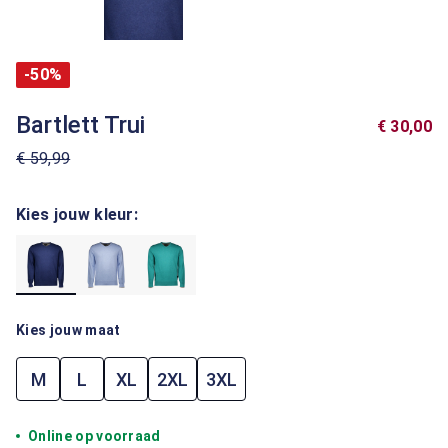
-50%
Bartlett Trui
€ 30,00
€ 59,99
Kies jouw kleur:
Kies jouw maat
M
L
XL
2XL
3XL
Online op voorraad