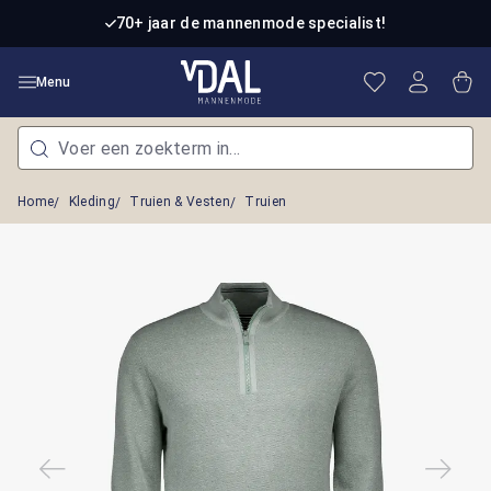
Ga naar de hoofdinhoud
70+ jaar de mannenmode specialist!
Je hebt 0 item
Win
Menu
Home
Kleding
Truien & Vesten
Truien
Afbeeldingengalerij overslaan