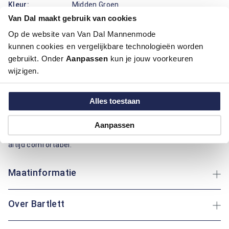
Kleur:
Midden Groen
Materiaal:
100% Katoen
Van Dal maakt gebruik van cookies
Pasvorm:
Regular Fit
Op de website van Van Dal Mannenmode
Motief:
Uni motief
kunnen cookies en vergelijkbare technologieën worden
gebruikt. Onder
Aanpassen
kun je jouw voorkeuren
Deze trui van Bartlett is perfect voor dagelijks comfort. De
wijzigen.
opstaande boord en de regular fit pasvorm zorgen voor een
aangename draagervaring. Het gebruik van katoen biedt een
ademende en zacht detail, ideaal voor langdurig gebruik. De
Alles toestaan
effen print geeft een tijdloze uitstraling die makkelijk te
combineren is met diverse kledingsets. Of je nu een
Aanpassen
wandeling maakt of thuis ontspant: dit kledingstuk houdt je
altijd comfortabel.
Maatinformatie
Over Bartlett