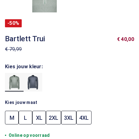
-50%
Bartlett Trui
€ 40,00
€ 79,99
Kies jouw kleur:
Kies jouw maat
M
L
XL
2XL
3XL
4XL
Online op voorraad