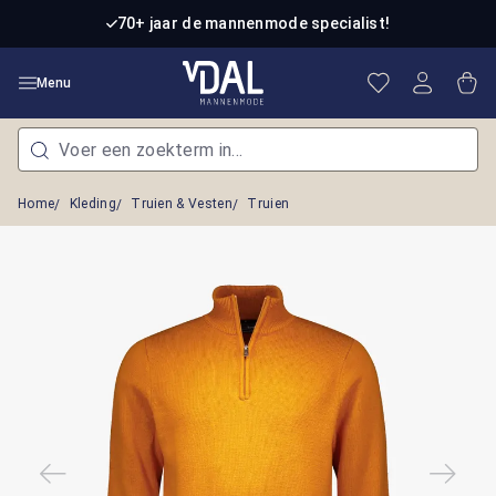
Ga naar de hoofdinhoud
70+ jaar de mannenmode specialist!
Je hebt 0 item
Win
Menu
Home
Kleding
Truien & Vesten
Truien
Afbeeldingengalerij overslaan