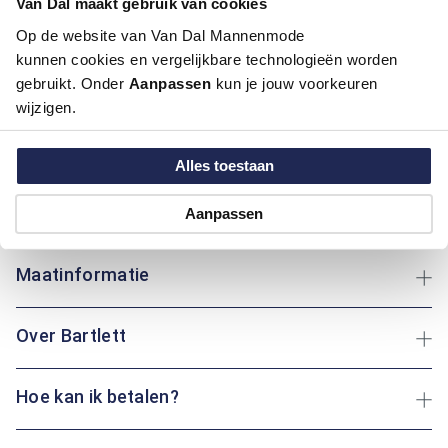
Van Dal maakt gebruik van cookies
Op de website van Van Dal Mannenmode
Deze regular fit trui van Bartlett combineert tijdloze klasse
kunnen cookies en vergelijkbare technologieën worden
met draaggemak. Gemaakt van 100% katoen voelt de trui
gebruikt. Onder
Aanpassen
kun je jouw voorkeuren
zacht en ademend aan, ideaal voor dagelijks gebruik. Het
wijzigen.
ruitmotief geeft het geheel een stijlvolle uitstraling, terwijl de
klassieke boord met ritssluiting zorgt voor een praktische en
verzorgde afwerking. Verkrijgbaar in de kleuren blauw, geel en
Alles toestaan
groen sluit deze trui perfect aan bij uiteenlopende stijlen.
Draag ‘m over een overhemd of onder een jas – met deze trui
Aanpassen
zit je altijd goed.
Maatinformatie
Over Bartlett
Hoe kan ik betalen?