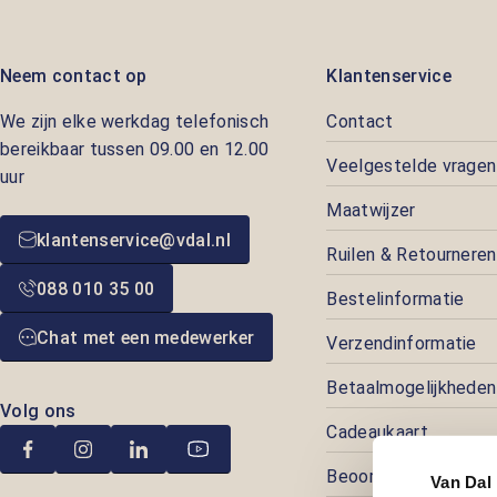
Neem contact op
Klantenservice
We zijn elke werkdag telefonisch
Contact
bereikbaar tussen 09.00 en 12.00
Veelgestelde vragen
uur
Maatwijzer
klantenservice@vdal.nl
Ruilen & Retourneren
088 010 35 00
Bestelinformatie
Chat met een medewerker
Verzendinformatie
Betaalmogelijkheden
Volg ons
Cadeaukaart
Beoordelingen
Van Dal