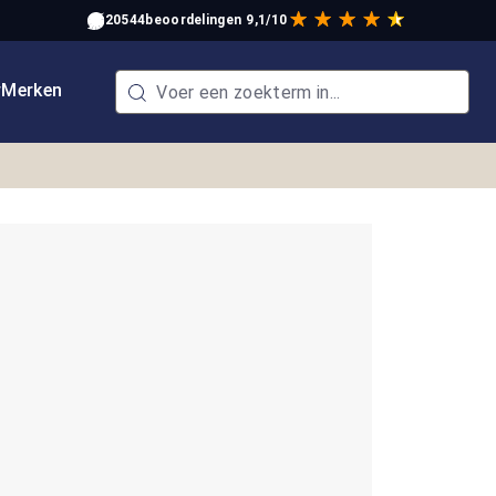
20544
beoordelingen
9,1/10
w
Merken