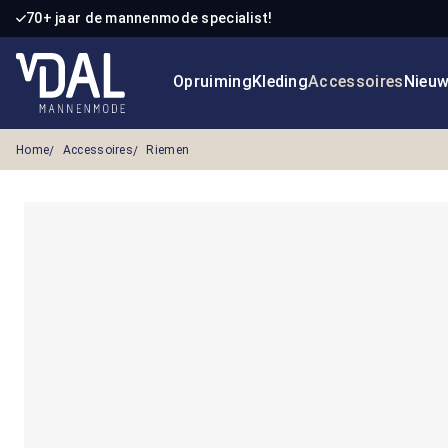
70+ jaar de mannenmode specialist!
 naar de hoofdinhoud
Ga naar de zoekopdracht
Ga naar de hoofdnavigatie
Opruiming
Kleding
Accessoires
Nieu
Home
Accessoires
Riemen
Afbeeldingengalerij overslaan