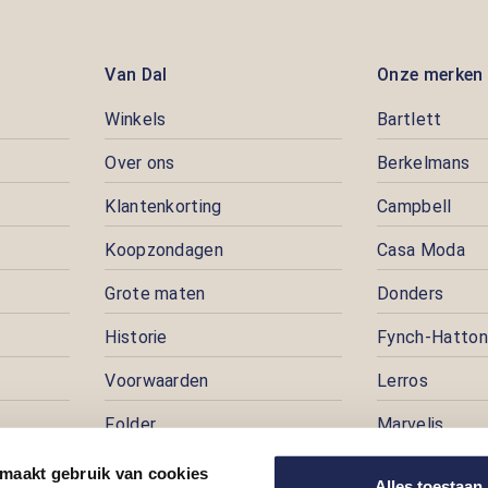
Van Dal
Onze merken
Winkels
Bartlett
Over ons
Berkelmans
Klantenkorting
Campbell
Koopzondagen
Casa Moda
Grote maten
Donders
Historie
Fynch-Hatton
Voorwaarden
Lerros
Folder
Marvelis
Pers
Pioneer
 maakt gebruik van cookies
Alles toestaan