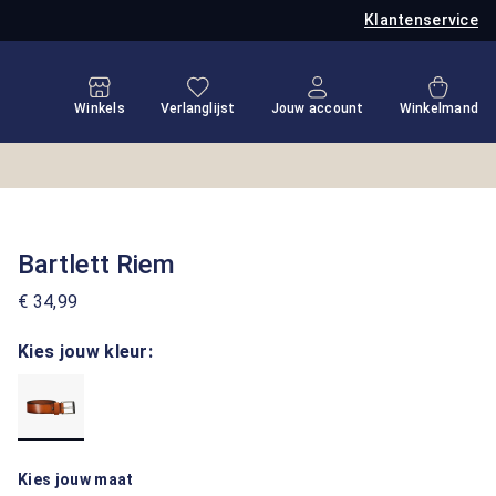
Klantenservice
Je hebt 0 items op je verlanglijstje
Winkel
Winkels
Verlanglijst
Jouw account
Winkelmand
Bartlett Riem
€ 34,99
Kies jouw kleur:
Kies jouw maat