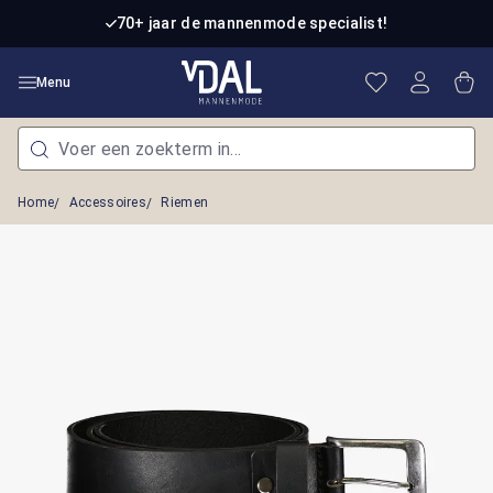
Ga naar de hoofdinhoud
70+ jaar de mannenmode specialist!
Je hebt 0 item
Win
Menu
Home
Accessoires
Riemen
Afbeeldingengalerij overslaan