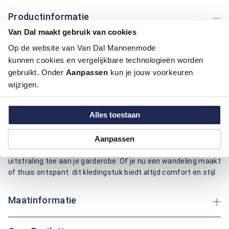
Productinformatie
Van Dal maakt gebruik van cookies
Artikelnummer
1016141-92
Op de website van Van Dal Mannenmode
Kleur:
Oranje
kunnen cookies en vergelijkbare technologieën worden
Materiaal:
80% Katoen / 20% Polyester
gebruikt. Onder
Aanpassen
kun je jouw voorkeuren
Pasvorm:
Regular Fit
wijzigen.
Motief:
Strepen motief
Alles toestaan
Deze polo van Bartlett biedt een regular fit pasvorm voor
optimaal comfort. De combinatie van katoen en polyester
zorgt voor duurzaamheid en ademend vermogen, ideaal voor
Aanpassen
dagelijks gebruik. Het gestreepte patroon voegt een levendige
uitstraling toe aan je garderobe. Of je nu een wandeling maakt
of thuis ontspant: dit kledingstuk biedt altijd comfort en stijl.
Maatinformatie