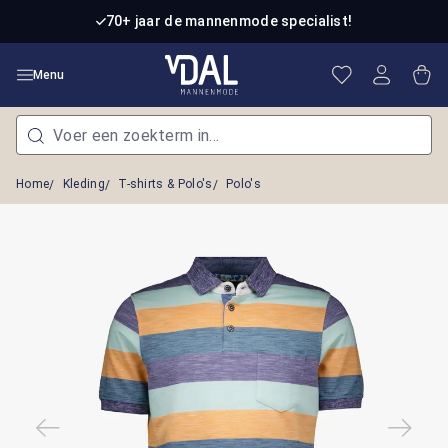
Ga naar de hoofdinhoud
70+ jaar de mannenmode specialist!
Je hebt 0 item
Win
Menu
Home
Kleding
T-shirts & Polo's
Polo's
Afbeeldingengalerij overslaan