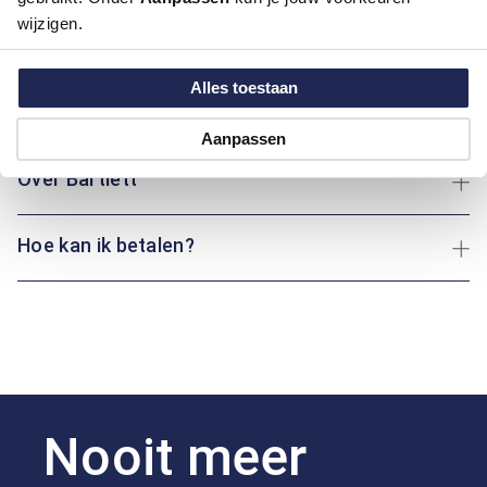
Materiaal:
100% Katoen
wijzigen.
Pasvorm:
Regular Fit
Motief:
All over motief
Alles toestaan
Maatinformatie
Aanpassen
Over Bartlett
Hoe kan ik betalen?
Nooit meer