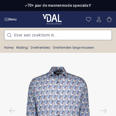
Ga naar de hoofdinhoud
70+ jaar de mannenmode specialist!
Je hebt 0 item
Win
Menu
Home
Kleding
Overhemden
Overhemden lange mouwen
Afbeeldingengalerij overslaan