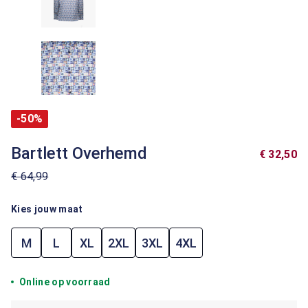
-50%
Bartlett Overhemd
€ 32,50
€ 64,99
Kies jouw maat
M
L
XL
2XL
3XL
4XL
Online op voorraad