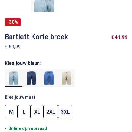
-30%
Bartlett Korte broek
€ 41,99
€ 59,99
Kies jouw kleur:
Kies jouw maat
M
L
XL
2XL
3XL
Online op voorraad