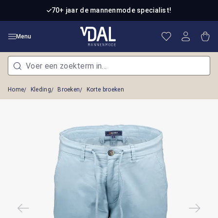
Ga naar de hoofdinhoud
70+ jaar de mannenmode specialist!
Je hebt 0 item
Win
Menu
Home
Kleding
Broeken
Korte broeken
Afbeeldingengalerij overslaan