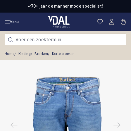
Ga naar de hoofdinhoud
70+ jaar de mannenmode specialist!
Je hebt 0 item
Win
Menu
Home
Kleding
Broeken
Korte broeken
Afbeeldingengalerij overslaan