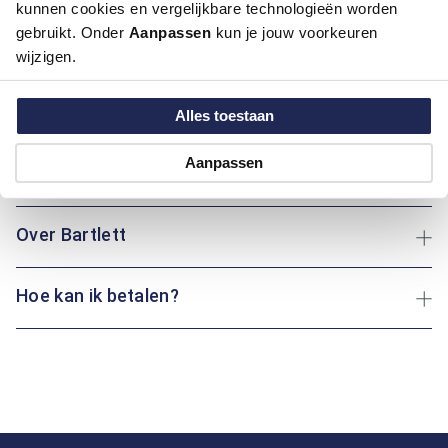
kunnen cookies en vergelijkbare technologieën worden
Artikelnummer
1016020-22
gebruikt. Onder
Aanpassen
kun je jouw voorkeuren
Kleur:
Licht Blauw
wijzigen.
Materiaal:
99% Katoen / 1% Elastaan
Pasvorm:
Regular Fit
Alles toestaan
Motief:
Uni motief
Aanpassen
Maatinformatie
Over Bartlett
Hoe kan ik betalen?