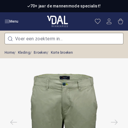
Ga naar de hoofdinhoud
70+ jaar de mannenmode specialist!
Je hebt 0 item
Win
Menu
Home
Kleding
Broeken
Korte broeken
Afbeeldingengalerij overslaan