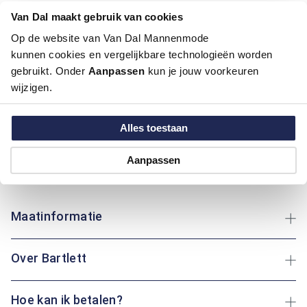
Kleur:
Midden Groen
Van Dal maakt gebruik van cookies
Materiaal:
98% Katoen / 2% Elastaan
Pasvorm:
Regular Fit
Op de website van Van Dal Mannenmode
Motief:
Uni motief
kunnen cookies en vergelijkbare technologieën worden
gebruikt. Onder
Aanpassen
kun je jouw voorkeuren
wijzigen.
Deze korte broek van Bartlett biedt optimaal comfort dankzij
de combinatie van katoen en elastaan. De effen print zorgt
voor een tijdloze uitstraling, ideaal voor elke gelegenheid.
Alles toestaan
Katoen biedt ademend vermogen en zacht draagcomfort,
terwijl elastaan zorgt voor flexibiliteit en bewegingsvrijheid.
Aanpassen
Of je nu een wandeling maakt in het park of geniet van een
middag in de tuin: deze korte broek is je trouwe metgezel.
Maatinformatie
Over Bartlett
Hoe kan ik betalen?