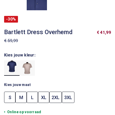
-30%
Bartlett Dress Overhemd
€ 41,99
€ 59,99
Kies jouw kleur:
Kies jouw maat
S
M
L
XL
2XL
3XL
Online op voorraad