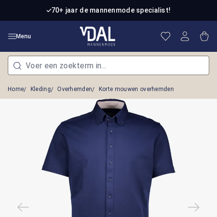
Ga naar de hoofdinhoud
70+ jaar de mannenmode specialist!
Je hebt 0 item
Win
Menu
Home
Kleding
Overhemden
Korte mouwen overhemden
Afbeeldingengalerij overslaan