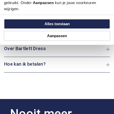
Kleur:
Blauw/Navy
gebruikt. Onder
Aanpassen
kun je jouw voorkeuren
Materiaal:
100% Katoen
wijzigen.
Pasvorm:
Modern Fit
Motief:
Uni motief
Alles toestaan
Maatinformatie
Aanpassen
Over Bartlett Dress
Hoe kan ik betalen?
Nooit meer