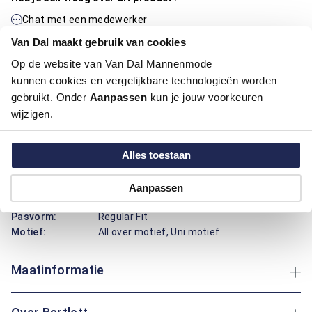
Chat met een medewerker
Van Dal maakt gebruik van cookies
Neem contact op via de e-mail
Op de website van Van Dal Mannenmode
kunnen cookies en vergelijkbare technologieën worden
gebruikt. Onder
Aanpassen
kun je jouw voorkeuren
Productinformatie
wijzigen.
Artikelnummer
1016342-41
Alles toestaan
Kleur:
Midden Groen
Materiaal:
73% Polyester / 22% Viscose / 5%
Elastaan, 73% Polyester / 22% Viscose /
Aanpassen
5% Elastaan
Pasvorm:
Regular Fit
Motief:
All over motief, Uni motief
Maatinformatie