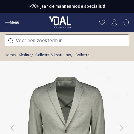
Ga naar de hoofdinhoud
70+ jaar de mannenmode specialist!
Je hebt 0 item
Win
Menu
Home
Kleding
Colberts & kostuums
Colberts
Afbeeldingengalerij overslaan