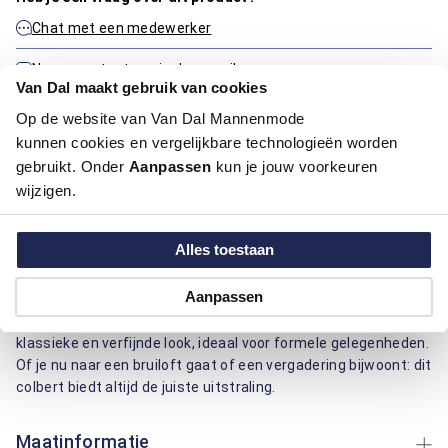
Chat met een medewerker
Neem contact op via de e-mail
Van Dal maakt gebruik van cookies
Op de website van Van Dal Mannenmode
kunnen cookies en vergelijkbare technologieën worden
Productinformatie
gebruikt. Onder
Aanpassen
kun je jouw voorkeuren
wijzigen.
Artikelnummer
1015338-75
Kleur:
Beige / Khaki
Alles toestaan
Dit colbert van Bartlett, uitgevoerd in een warme beige tint,
Aanpassen
combineert een formele uitstraling met een regular fit
pasvorm. De twee knopen en dubbele split zorgen voor een
klassieke en verfijnde look, ideaal voor formele gelegenheden.
Of je nu naar een bruiloft gaat of een vergadering bijwoont: dit
colbert biedt altijd de juiste uitstraling.
Maatinformatie