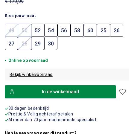
€ 179,99
Kies jouw maat
48
50
52
54
56
58
60
25
26
(Deze optie is momenteel niet beschikbaar.)
(Deze optie is momenteel niet beschikbaar.)
27
28
29
30
(Deze optie is momenteel niet beschikbaar.)
Online op voorraad
Bekijk winkelvoorraad
In de winkelmand
30 dagen bedenktijd
Prettig & Veilig achteraf betalen
Al meer dan 70 jaar mannenmode specialist
Heb je een vraag over dit product?