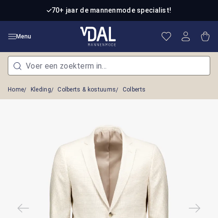
Ga naar de hoofdinhoud
70+ jaar de mannenmode specialist!
Je hebt 0 item
Win
Menu
Home
Kleding
Colberts & kostuums
Colberts
Afbeeldingengalerij overslaan