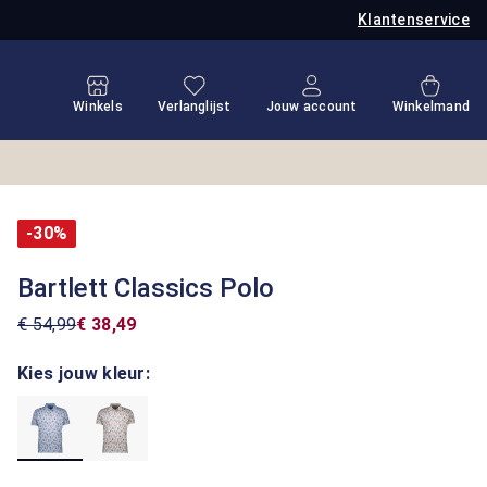
Klantenservice
Je hebt 0 items op je verlanglijstje
Winkel
Winkels
Verlanglijst
Jouw account
Winkelmand
-30%
Bartlett Classics Polo
€ 54,99
€ 38,49
Kies jouw kleur: