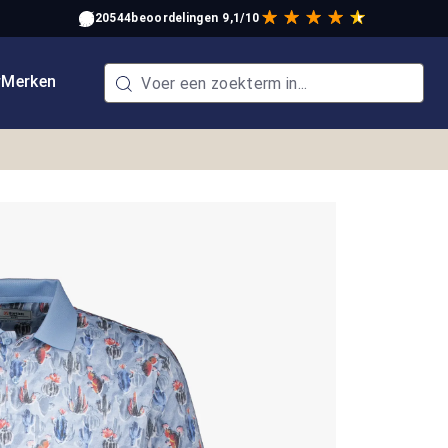
20544
beoordelingen
9,1/10
w
Merken