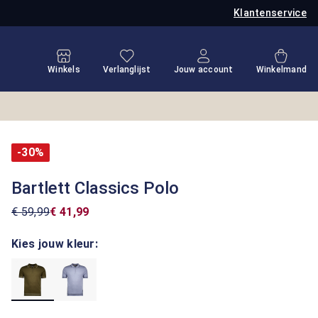
Klantenservice
Je hebt 0 items op je verlanglijstje
Winkel
Winkels
Verlanglijst
Jouw account
Winkelmand
-30%
Bartlett Classics Polo
€ 59,99
€ 41,99
Kies jouw kleur: