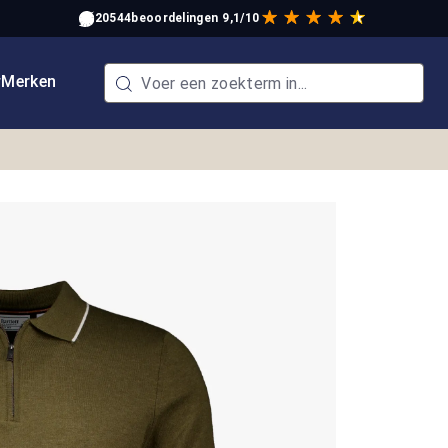
20544
beoordelingen
9,1/10
w
Merken