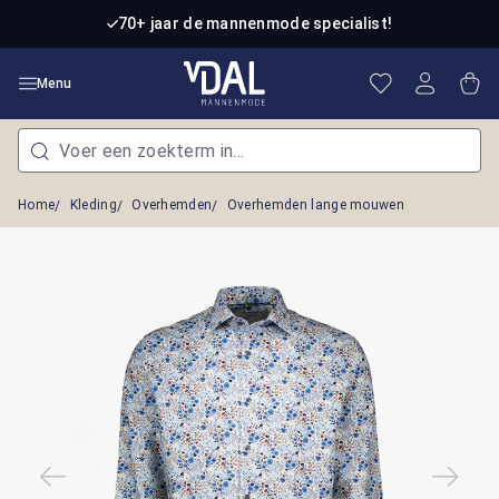
Ga naar de hoofdinhoud
70+ jaar de mannenmode specialist!
Je hebt 0 item
Win
Menu
Home
Kleding
Overhemden
Overhemden lange mouwen
Afbeeldingengalerij overslaan