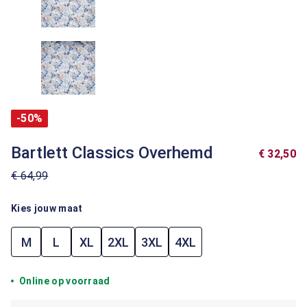
-50%
Bartlett Classics Overhemd
€ 32,50
€ 64,99
Kies jouw maat
M
L
XL
2XL
3XL
4XL
Online op voorraad