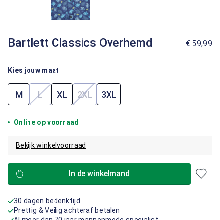
Bartlett Classics Overhemd
€ 59,99
Kies jouw maat
M
L
XL
2XL
3XL
(Deze optie is momenteel niet beschikbaar.)
(Deze optie is momenteel niet beschik
Online op voorraad
Bekijk winkelvoorraad
In de winkelmand
30 dagen bedenktijd
Prettig & Veilig achteraf betalen
Al meer dan 70 jaar mannenmode specialist