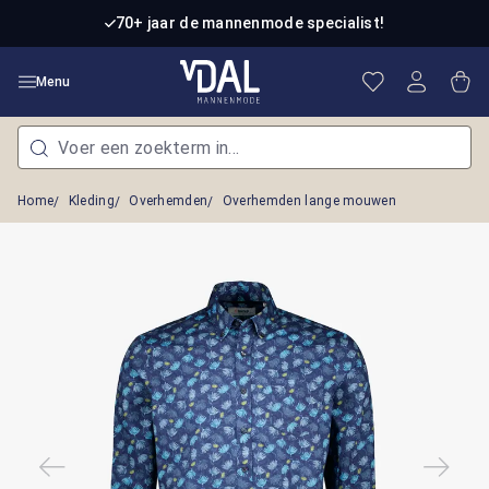
Ga naar de hoofdinhoud
70+ jaar de mannenmode specialist!
Je hebt 0 item
Win
Menu
Home
Kleding
Overhemden
Overhemden lange mouwen
Afbeeldingengalerij overslaan