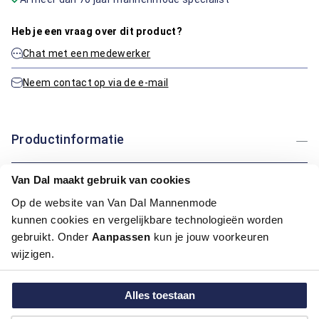
Heb je een vraag over dit product?
Chat met een medewerker
Neem contact op via de e-mail
Productinformatie
Artikelnummer
1015692-41
Van Dal maakt gebruik van cookies
Kleur:
Midden Groen
Op de website van Van Dal Mannenmode
kunnen cookies en vergelijkbare technologieën worden
Maatinformatie
gebruikt. Onder
Aanpassen
kun je jouw voorkeuren
wijzigen.
Over Bartlett Classics
Alles toestaan
Hoe kan ik betalen?