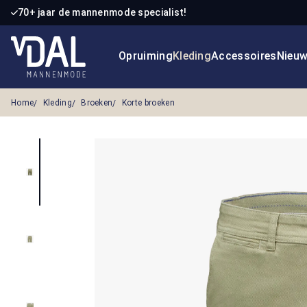
70+ jaar de mannenmode specialist!
 naar de hoofdinhoud
Ga naar de zoekopdracht
Ga naar de hoofdnavigatie
Opruiming
Kleding
Accessoires
Nieu
Home
Kleding
Broeken
Korte broeken
Afbeeldingengalerij overslaan