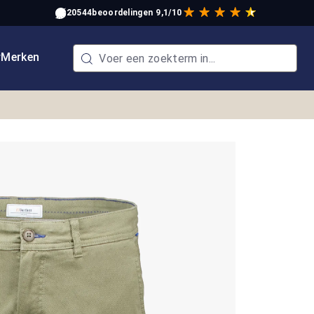
20544
beoordelingen
9,1/10
w
Merken