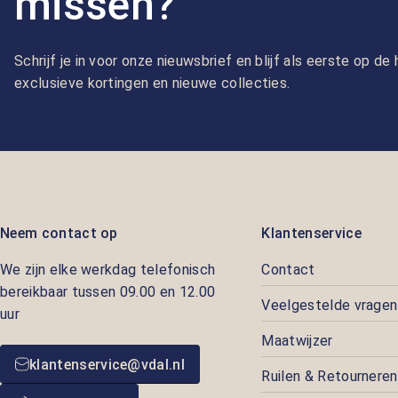
missen?
Schrijf je in voor onze nieuwsbrief en blijf als eerste op d
exclusieve kortingen en nieuwe collecties.
Neem contact op
Klantenservice
We zijn elke werkdag telefonisch
Contact
bereikbaar tussen 09.00 en 12.00
Veelgestelde vragen
uur
Maatwijzer
klantenservice@vdal.nl
Ruilen & Retourneren