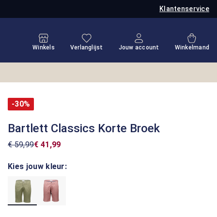
Klantenservice
Je hebt 0 items op je verlanglijstje
Winkel
Winkels
Verlanglijst
Jouw account
Winkelmand
-30%
Bartlett Classics Korte Broek
€ 59,99
€ 41,99
Kies jouw kleur: