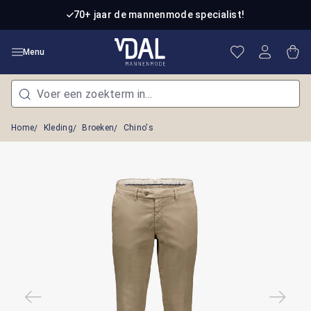
Ga naar de hoofdinhoud
70+ jaar de mannenmode specialist!
Je hebt 0 item
Win
Menu
Home
Kleding
Broeken
Chino's
Afbeeldingengalerij overslaan