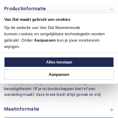
Productinformatie
Van Dal maakt gebruik van cookies
Artikelnummer
1016005-75
Op de website van Van Dal Mannenmode
Kleur:
Beige / Khaki
kunnen cookies en vergelijkbare technologieën worden
Materiaal:
86% Katoen / 14% Elastaan
Pasvorm:
Regular Fit
gebruikt. Onder
Aanpassen
kun je jouw voorkeuren
Motief:
Uni motief
wijzigen.
Deze broek van Bartlett Classics combineert comfort en
Alles toestaan
functionaliteit. Gemaakt van katoen en elastaan, biedt het
een zachte pasvorm die de hele dag prettig aanvoelt. Het
Aanpassen
effen ontwerp maakt het veelzijdig voor elke gelegenheid.
Met vier zakken heb je voldoende ruimte voor je
benodigdheden. Of je nu boodschappen doet of een
wandeling maakt: deze broek biedt altijd gemak en stijl.
Maatinformatie