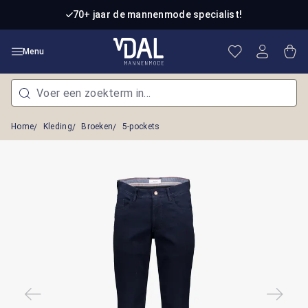
Ga naar de hoofdinhoud
70+ jaar de mannenmode specialist!
Je hebt 0 item
Win
Menu
Home
Kleding
Broeken
5-pockets
Afbeeldingengalerij overslaan