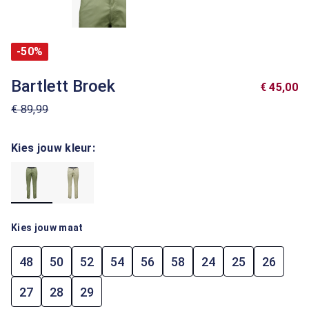
-50%
Bartlett Broek
€ 45,00
€ 89,99
Kies jouw kleur:
Kies jouw maat
48
50
52
54
56
58
24
25
26
27
28
29