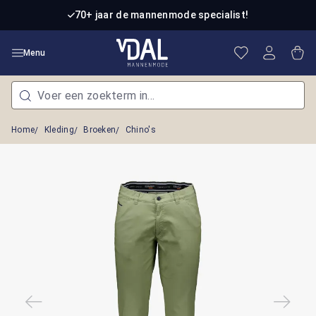
Ga naar de hoofdinhoud
70+ jaar de mannenmode specialist!
Je hebt 0 item
Win
Menu
Home
Kleding
Broeken
Chino's
Afbeeldingengalerij overslaan