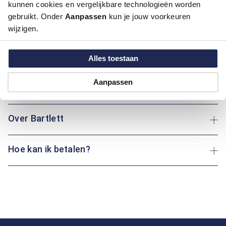
kunnen cookies en vergelijkbare technologieën worden
Artikelnummer
1016338-42
gebruikt. Onder
Aanpassen
kun je jouw voorkeuren
Kleur:
Licht Groen
wijzigen.
Materiaal:
52% Katoen / 45% Polyester / 3% Elastaan
Pasvorm:
Regular Fit
Alles toestaan
Motief:
Uni motief
Aanpassen
Maatinformatie
Over Bartlett
Hoe kan ik betalen?