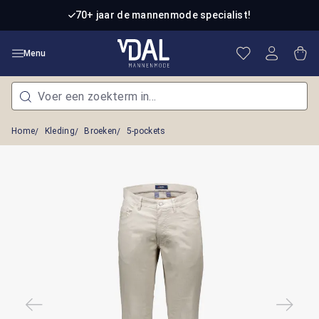
Ga naar de hoofdinhoud
70+ jaar de mannenmode specialist!
Je hebt 0 item
Win
Menu
Home
Kleding
Broeken
5-pockets
Afbeeldingengalerij overslaan