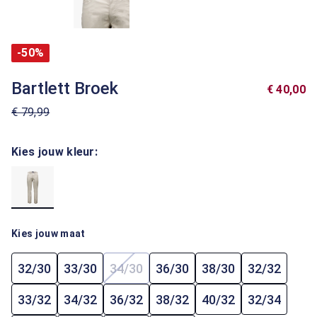
-50%
Bartlett Broek
€ 40,00
€ 79,99
Kies jouw kleur:
Kies jouw maat
32/30
33/30
34/30
36/30
38/30
32/32
(Deze optie is momenteel niet beschi
33/32
34/32
36/32
38/32
40/32
32/34