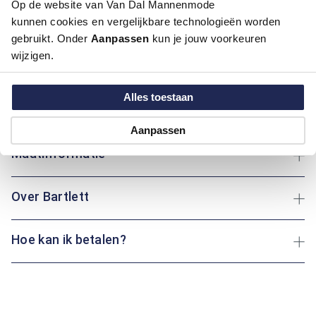
Op de website van Van Dal Mannenmode
Productinformatie
kunnen cookies en vergelijkbare technologieën worden
gebruikt. Onder
Aanpassen
kun je jouw voorkeuren
Artikelnummer
1016171-75
wijzigen.
Kleur:
Beige / Khaki
Materiaal:
83% Katoen / 14% Polyester / 3% Elastaan
Alles toestaan
Pasvorm:
Regular Fit
Motief:
Uni motief
Aanpassen
Maatinformatie
Over Bartlett
Hoe kan ik betalen?