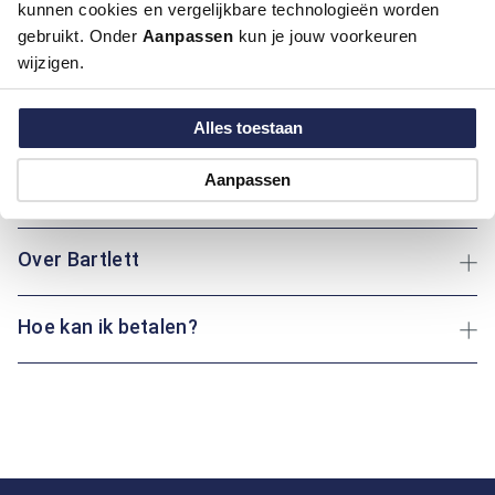
kunnen cookies en vergelijkbare technologieën worden
Artikelnummer
1016170-76
gebruikt. Onder
Aanpassen
kun je jouw voorkeuren
Kleur:
Ecru / Kit, Wit
wijzigen.
Materiaal:
35% Katoen / 35% Lyocell / 30% Polyester
Pasvorm:
Regular Fit
Alles toestaan
Motief:
Uni motief
Aanpassen
Maatinformatie
Over Bartlett
Hoe kan ik betalen?