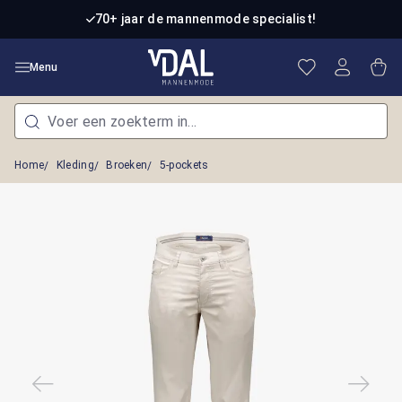
Ga naar de hoofdinhoud
70+ jaar de mannenmode specialist!
Je hebt 0 item
Win
Menu
Home
Kleding
Broeken
5-pockets
Afbeeldingengalerij overslaan