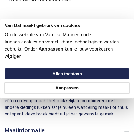
Productinformatie
Van Dal maakt gebruik van cookies
Op de website van Van Dal Mannenmode
Artikelnummer
1016010-75
kunnen cookies en vergelijkbare technologieën worden
Kleur:
Beige / Khaki
gebruikt. Onder
Aanpassen
kun je jouw voorkeuren
Materiaal:
97% Katoen / 3% Elastaan
wijzigen.
Pasvorm:
Regular Fit
Motief:
Uni motief
Alles toestaan
Deze chino van Bartlett is gemaakt van katoen en elastaan,
wat zorgt voor comfort en flexibiliteit. De broek heeft vier
Aanpassen
handige zakken, ideaal om je spullen veilig op te bergen. Het
effen ontwerp maakt het makkelijk te combineren met
andere kledingstukken. Of je nu een wandeling maakt of thuis
ontspant: deze broek biedt altijd het gewenste gemak.
Maatinformatie