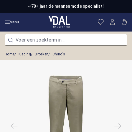
Ga naar de hoofdinhoud
70+ jaar de mannenmode specialist!
Je hebt 0 item
Win
Menu
Home
Kleding
Broeken
Chino's
Afbeeldingengalerij overslaan