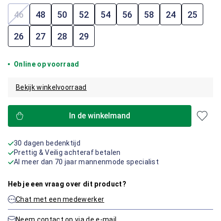
46
48
50
52
54
56
58
24
25
(Deze optie is momenteel niet beschikbaar.)
26
27
28
29
Online op voorraad
Bekijk winkelvoorraad
In de winkelmand
30 dagen bedenktijd
Prettig & Veilig achteraf betalen
Al meer dan 70 jaar mannenmode specialist
Heb je een vraag over dit product?
Chat met een medewerker
Neem contact op via de e-mail