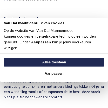
Productinformatie
Van Dal maakt gebruik van cookies
Op de website van Van Dal Mannenmode
Artikelnummer
1016009-20
kunnen cookies en vergelijkbare technologieën worden
Kleur:
Blauw/Navy
Materiaal:
97% Katoen / 3% Elastaan
gebruikt. Onder
Aanpassen
kun je jouw voorkeuren
Pasvorm:
Regular Fit
wijzigen.
Motief:
Uni motief
Alles toestaan
Deze broek van Bartlett biedt een regular fit pasvorm die
zowel comfort als stijl uitstraalt. Gemaakt van katoen en
Aanpassen
elastaan, zorgt de stof voor een aangenaam draagcomfort
en bewegingsvrijheid. Het effen ontwerp maakt het
eenvoudig te combineren met andere kledingstukken. Of je nu
een wandeling maakt of ontspannen thuis bent: deze broek
biedt je altijd het gewenste comfort.