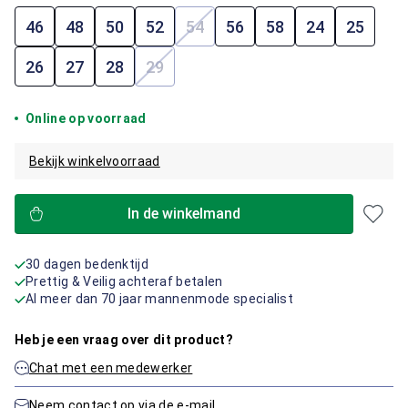
46
48
50
52
54
56
58
24
25
(Deze optie is momenteel niet b
26
27
28
29
(Deze optie is momenteel niet beschik
Online op voorraad
Bekijk winkelvoorraad
In de winkelmand
30 dagen bedenktijd
Prettig & Veilig achteraf betalen
Al meer dan 70 jaar mannenmode specialist
Heb je een vraag over dit product?
Chat met een medewerker
Neem contact op via de e-mail