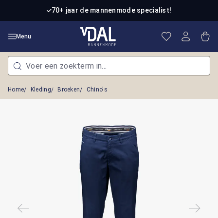
Ga naar de hoofdinhoud
70+ jaar de mannenmode specialist!
Je hebt 0 item
Win
Menu
Home
Kleding
Broeken
Chino's
Afbeeldingengalerij overslaan